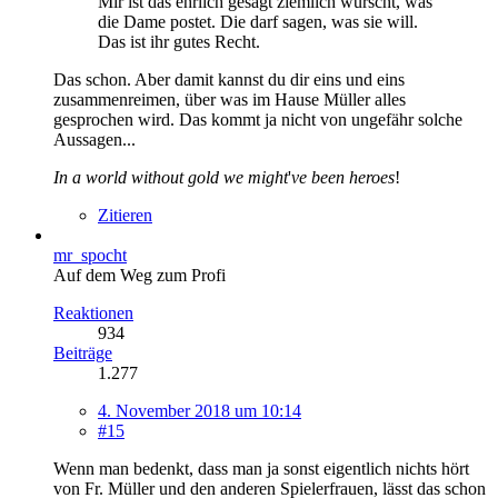
Mir ist das ehrlich gesagt ziemlich wurscht, was
die Dame postet. Die darf sagen, was sie will.
Das ist ihr gutes Recht.
Das schon. Aber damit kannst du dir eins und eins
zusammenreimen, über was im Hause Müller alles
gesprochen wird. Das kommt ja nicht von ungefähr solche
Aussagen...
In a world without gold we might
'
ve been heroes
!
Zitieren
mr_spocht
Auf dem Weg zum Profi
Reaktionen
934
Beiträge
1.277
4. November 2018 um 10:14
#15
Wenn man bedenkt, dass man ja sonst eigentlich nichts hört
von Fr. Müller und den anderen Spielerfrauen, lässt das schon