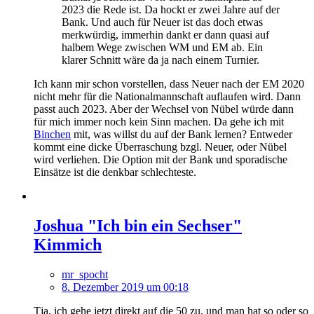
2023 die Rede ist. Da hockt er zwei Jahre auf der
Bank. Und auch für Neuer ist das doch etwas
merkwürdig, immerhin dankt er dann quasi auf
halbem Wege zwischen WM und EM ab. Ein
klarer Schnitt wäre da ja nach einem Turnier.
Ich kann mir schon vorstellen, dass Neuer nach der EM 2020
nicht mehr für die Nationalmannschaft auflaufen wird. Dann
passt auch 2023. Aber der Wechsel von Nübel würde dann
für mich immer noch kein Sinn machen. Da gehe ich mit
Binchen
mit, was willst du auf der Bank lernen? Entweder
kommt eine dicke Überraschung bzgl. Neuer, oder Nübel
wird verliehen. Die Option mit der Bank und sporadische
Einsätze ist die denkbar schlechteste.
Joshua "Ich bin ein Sechser"
Kimmich
mr_spocht
8. Dezember 2019 um 00:18
Tja, ich gehe jetzt direkt auf die 50 zu, und man hat so oder so