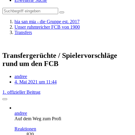
Erweiterte Suche
hia san mia - die Gruppe est. 2017
Unser ruhmreicher FCB von 1900
Transfers
Transfergerüchte / Spielervorschläge
rund um den FCB
andree
4. Mai 2021 um 11:44
1. offizieller Beitrag
andree
Auf dem Weg zum Profi
Reaktionen
820